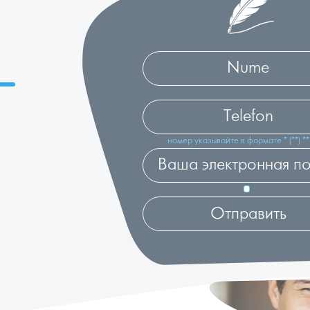
номер указывайте в формате * (**) **-