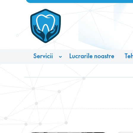
Servicii
Lucrarile noastre
Teh
Protetica dentară
Implantarea dinților
Venire
Igiena
Tratamentul cariilor