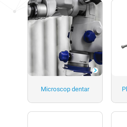
Tratamentul canalelor
Chirurgie plastică dentara
Ortodonția și corecțiile mu
Albirea dintilor
Microscop dentar
Pl