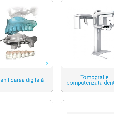
sculare
Tomografie
anificarea digitală
computerizata den