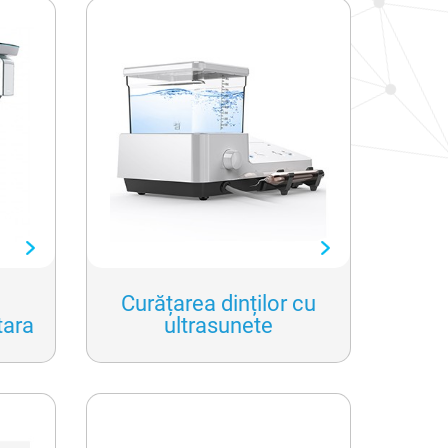
Curățarea dinților cu
tara
ultrasunete