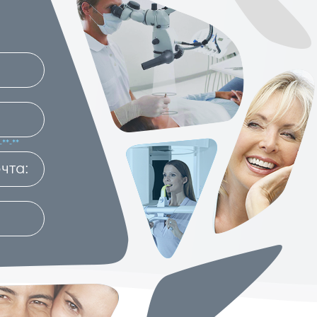
**-**