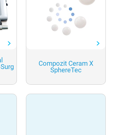
l
Compozit Ceram X
oSurg
SphereTec