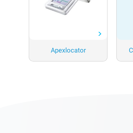
Apexlocator
C