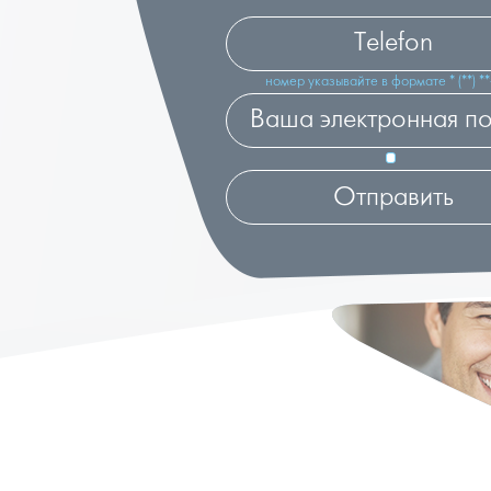
номер указывайте в формате * (**) **-