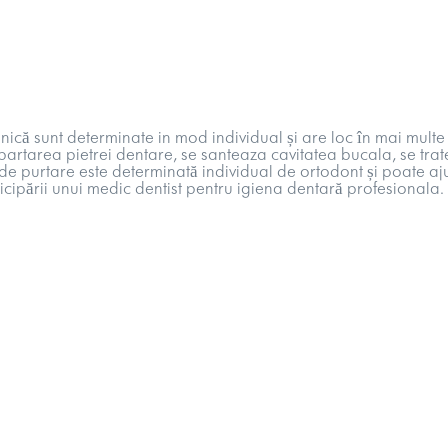
nică sunt determinate in mod individual și are loc în mai multe
partarea pietrei dentare
, se santeaza cavitatea bucala, se tra
a de purtare este determinată individual de ortodont și poate a
ticipării unui medic dentist pentru igiena dentară profesionala.