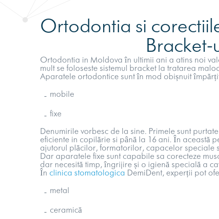
Tratamentul canalelor
Ortodontia si corectii
Bracket-ur
Chirurgie plastică dentara
Ortodontia in Moldova
în ultimii ani a atins noi v
mult se foloseste
sistemul bracket
la
tratarea maloc
Ortodonția și corecțiile mu
Aparatele ortodontice sunt în mod obișnuit împărțit
Albirea dintilor
mobile
fixe
Denumirile vorbesc de la sine. Primele sunt purtate 
eficiente in copilărie si până la 16 ani. În această
ajutorul plăcilor, formatorilor, capacelor speciale 
Dar aparatele fixe sunt capabile sa corecteze musc
dar necesită timp, îngrijire și o igienă specială a cav
În
clinica stomatologica
DemiDent, experții pot ofer
metal
ceramică