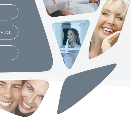
**-**