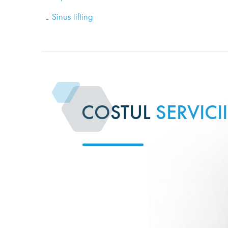
Sinus lifting
COSTUL
SERVICI