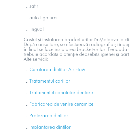
safir
auto-ligatura
lingual
Costul și
instalarea bracket-urilor
în Moldova la cli
După consultare, se efectuează radiografia și
inde
în final se face instalarea bracket-urilor. Perioad
trebuie acordată o atenție deosebită igienei și par
Alte servicii:
Curatarea dintilor Air Flow
Tratamentul cariilor
Tratamentul canalelor dentare
Fabricarea de venire ceramice
Protezarea dintilor
Implantarea dintilor