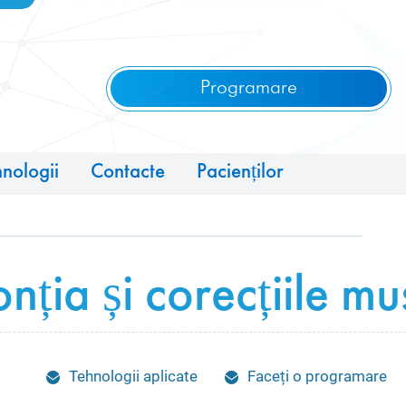
Programare
nologii
Contacte
Pacienților
nția și corecțiile mu
Tehnologii aplicate
Faceți o programare