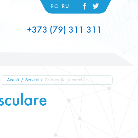
RO
RU
+373 (79) 311 311
Acasă
Servicii
Ortodonția și corecțiile
musculare
sculare