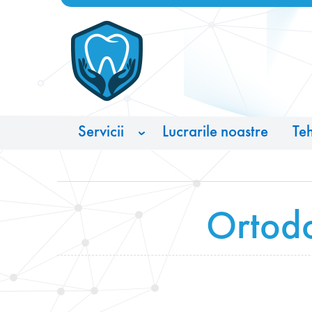
Servicii
Lucrarile noastre
Teh
Protetica dentară
Implantarea dinților
Ortodo
Venire
Igiena
Tratamentul cariilor