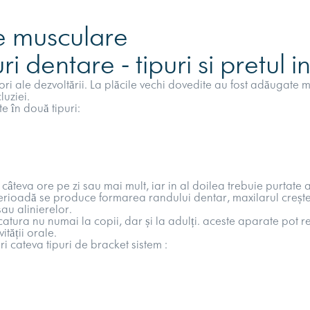
le musculare
i dentare - tipuri si pretul 
alori ale dezvoltării. La plăcile vechi dovedite au fost adăugate
luziei
.
sculare
e în două tipuri:
câteva ore pe zi sau mai mult, iar in al doilea trebuie purtate 
 perioadă se produce formarea randului dentar, maxilarul crește 
sau alinierelor.
atura nu numai la copii, dar și la adulți. aceste aparate pot r
ității orale.
i cateva tipuri de bracket sistem :